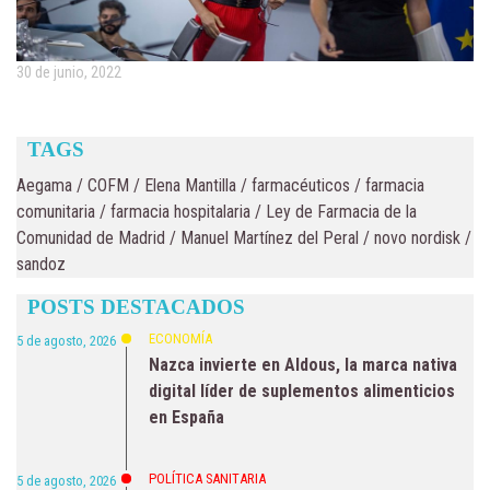
30 de junio, 2022
TAGS
Aegama
/
COFM
/
Elena Mantilla
/
farmacéuticos
/
farmacia
comunitaria
/
farmacia hospitalaria
/
Ley de Farmacia de la
Comunidad de Madrid
/
Manuel Martínez del Peral
/
novo nordisk
/
sandoz
POSTS DESTACADOS
ECONOMÍA
5 de agosto, 2026
Nazca invierte en Aldous, la marca nativa
digital líder de suplementos alimenticios
en España
POLÍTICA SANITARIA
5 de agosto, 2026