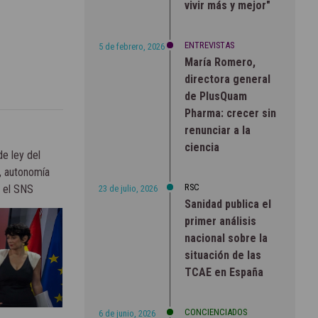
vivir más y mejor"
ENTREVISTAS
5 de febrero, 2026
María Romero,
directora general
de PlusQuam
Pharma: crecer sin
renunciar a la
ciencia
e ley del
, autonomía
RSC
a el SNS
23 de julio, 2026
Sanidad publica el
primer análisis
nacional sobre la
situación de las
TCAE en España
CONCIENCIADOS
6 de junio, 2026