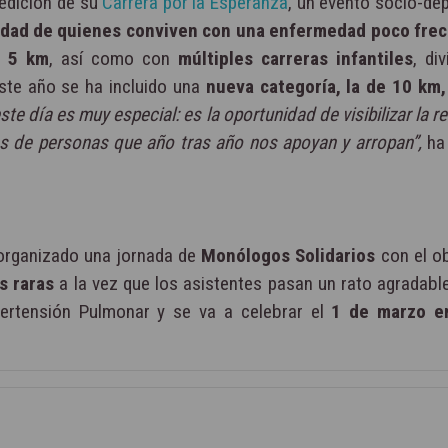
 edición de su
Carrera por la Esperanza
, un evento socio-de
ealidad de quienes conviven con una enfermedad poco fre
e 5 km
, así como con
múltiples carreras infantiles
, di
ste año se ha incluido una
nueva categoría, la de 10 km,
te día es muy especial: es la oportunidad de visibilizar la r
es de personas que año tras año nos apoyan y arropan”,
ha 
organizado una jornada de
Monólogos Solidarios
con el ob
s raras
a la vez que los asistentes pasan un rato agradable
pertensión Pulmonar y se va a celebrar el
1 de marzo en