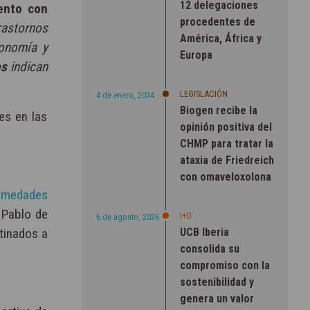
12 delegaciones
ento con
procedentes de
trastornos
América, África y
tonomía y
Europa
os
indican
LEGISLACIÓN
4 de enero, 2024
Biogen recibe la
es en las
opinión positiva del
CHMP para tratar la
ataxia de Friedreich
con omaveloxolona
ermedades
 Pablo de
I+D
6 de agosto, 2026
UCB Iberia
stinados a
consolida su
compromiso con la
sostenibilidad y
genera un valor