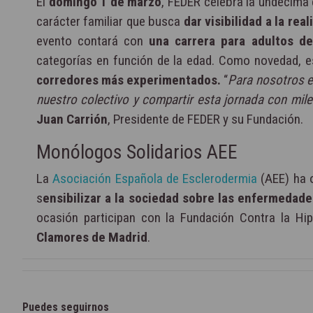
El
domingo
1 de marzo
, FEDER celebra la undécima
carácter familiar que busca
dar visibilidad a la r
evento contará con
una carrera para adultos d
categorías en función de la edad. Como novedad, e
corredores más experimentados.
“
Para nosotros es
nuestro colectivo y compartir esta jornada con mil
Juan Carrión
, Presidente de FEDER y su Fundación.
Monólogos Solidarios AEE
La
Asociación Española de Esclerodermia
(AEE) ha 
s
ensibilizar a la sociedad sobre las enfermedade
ocasión participan con la Fundación Contra la Hi
Clamores de Madrid
.
Puedes seguirnos