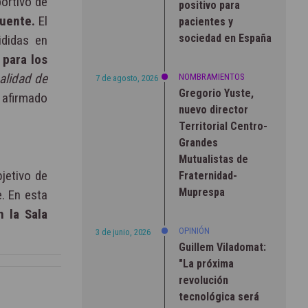
portivo de
positivo para
cuente.
El
pacientes y
sociedad en España
vididas en
 para los
ealidad de
NOMBRAMIENTOS
7 de agosto, 2026
Gregorio Yuste,
afirmado
nuevo director
Territorial Centro-
Grandes
Mutualistas de
jetivo de
Fraternidad-
Muprespa
. En esta
 la Sala
OPINIÓN
3 de junio, 2026
Guillem Viladomat:
"La próxima
revolución
tecnológica será