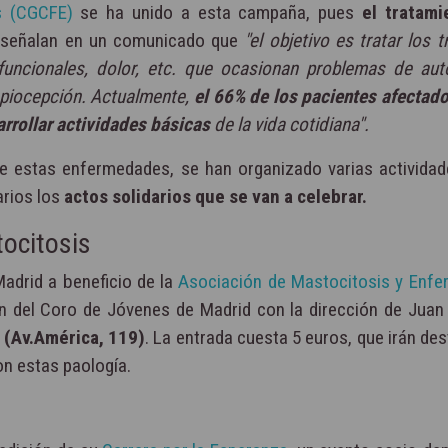
as (CGCFE)
se ha unido a esta campaña, pues
el tratami
, señalan en un comunicado que
"el objetivo es tratar los 
 funcionales, dolor, etc. que ocasionan problemas de au
ropiocepción. Actualmente,
el 66% de los pacientes afectad
arrollar actividades básicas
de la vida cotidiana".
de estas enfermedades, se han organizado varias actividad
arios los
actos solidarios que se van a celebrar.
tocitosis
Madrid a beneficio de la
Asociación de Mastocitosis y Enf
n del Coro de Jóvenes de Madrid con la dirección de Juan
s (Av.América, 119)
. La entrada cuesta 5 euros, que irán de
n estas paología.