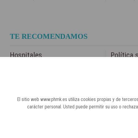
TE RECOMENDAMOS
Hospitales
Política 
La Comunidad de Madrid comparte su modelo
Aprobado el p
sanitario de excelencia con 12 delegaciones
amplía los esp
procedentes de América, África y Europa
y otros espacio
El sitio web www.phmk.es utiliza cookies propias y de terceros
carácter personal. Usted puede permitir su uso o rechaz
29 de febrero, 2020
29 de febrero, 