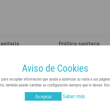
sanitaria
Política sanitaria
royecto de ley del tabaco que
El Gobierno aprueba el proyecto d
acios sin humo a terrazas, playas
medicamento: más sostenibilidad
s al aire libre
estratégica y modernización par
Aviso de Cookies
 para recopilar información que ayuda a optimizar su visita a sus página
arlo, también puede cambiar su configuración siempre que lo desee. En
Saber más
Aceptar
2020
29 de febrero, 2020