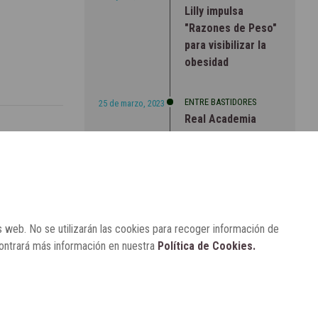
Lilly impulsa
"Razones de Peso"
para visibilizar la
obesidad
ENTRE BASTIDORES
25 de marzo, 2023
Real Academia
Nacional de
e ley del
Farmacia: un
, autonomía
laboratorio de
a el SNS
ideas que se ha
adaptado a la
sociedad actual
s web. No se utilizarán las cookies para recoger información de
contrará más información en nuestra
Política de Cookies.