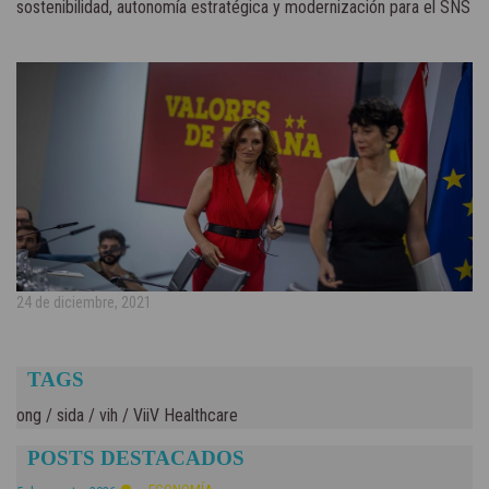
sostenibilidad, autonomía estratégica y modernización para el SNS
24 de diciembre, 2021
TAGS
ong
/
sida
/
vih
/
ViiV Healthcare
POSTS DESTACADOS