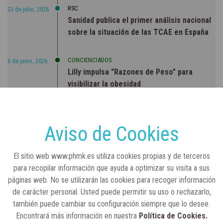
RSC
23 de julio, 2026
Sanidad publica el primer análisis nacional
sobre la situación de las TCAE en España
CONCIENCIADOS
6 de junio, 2026
Lilly impulsa "Razones de Peso" para
visibilizar la obesidad
ENTRE BASTIDORES
25 de marzo, 2023
Real Academia Nacional de Farmacia: un
Aviso de Cookies
laboratorio de ideas que se ha adaptado a
la sociedad actual
El sitio web www.phmk.es utiliza cookies propias y de terceros
para recopilar información que ayuda a optimizar su visita a sus
páginas web. No se utilizarán las cookies para recoger información
de carácter personal. Usted puede permitir su uso o rechazarlo,
también puede cambiar su configuración siempre que lo desee.
Encontrará más información en nuestra
Política de Cookies.