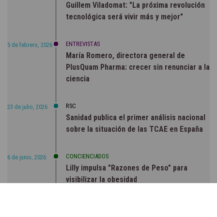
Guillem Viladomat: "La próxima revolución
tecnológica será vivir más y mejor"
ENTREVISTAS
5 de febrero, 2026
María Romero, directora general de
PlusQuam Pharma: crecer sin renunciar a la
ciencia
RSC
23 de julio, 2026
Sanidad publica el primer análisis nacional
sobre la situación de las TCAE en España
CONCIENCIADOS
6 de junio, 2026
Lilly impulsa "Razones de Peso" para
visibilizar la obesidad
ENTRE BASTIDORES
25 de marzo, 2023