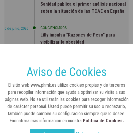
Sanidad publica el primer análisis nacional
sobre la situación de las TCAE en España
CONCIENCIADOS
6 de junio, 2026
Lilly impulsa "Razones de Peso" para
visibilizar la obesidad
ENTRE BASTIDORES
25 de marzo, 2023
Real Academia Nacional de Farmacia: un
Aviso de Cookies
laboratorio de ideas que se ha adaptado a
la sociedad actual
El sitio web www.phmk.es utiliza cookies propias y de terceros
para recopilar información que ayuda a optimizar su visita a sus
páginas web. No se utilizarán las cookies para recoger información
de carácter personal. Usted puede permitir su uso o rechazarlo,
también puede cambiar su configuración siempre que lo desee.
Encontrará más información en nuestra
Política de Cookies.