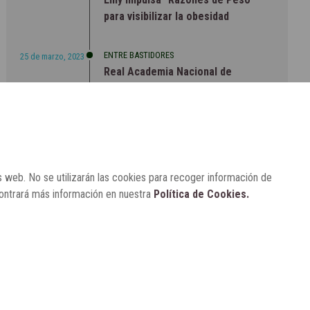
para visibilizar la obesidad
ENTRE BASTIDORES
25 de marzo, 2023
Real Academia Nacional de
Farmacia: un laboratorio de ideas
que se ha adaptado a la sociedad
actual
s web. No se utilizarán las cookies para recoger información de
contrará más información en nuestra
Política de Cookies.
CONTACTO
SUSCRÍBETE
AVISO LEGAL