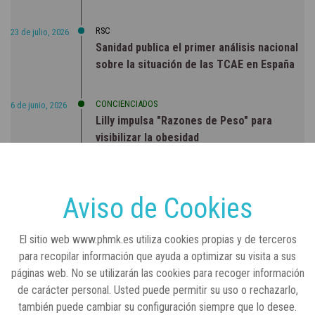
RSC
23 de julio, 2026
Sanidad publica el primer análisis nacional
sobre la situación de las TCAE en España
CONCIENCIADOS
6 de junio, 2026
Lilly impulsa "Razones de Peso" para
visibilizar la obesidad
ENTRE BASTIDORES
25 de marzo, 2023
Real Academia Nacional de Farmacia: un
Aviso de Cookies
laboratorio de ideas que se ha adaptado a
la sociedad actual
El sitio web www.phmk.es utiliza cookies propias y de terceros
para recopilar información que ayuda a optimizar su visita a sus
páginas web. No se utilizarán las cookies para recoger información
de carácter personal. Usted puede permitir su uso o rechazarlo,
también puede cambiar su configuración siempre que lo desee.