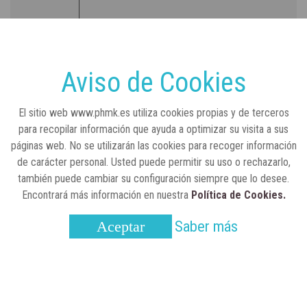
RSC
23 de julio, 2026
Sanidad publica el primer análisis nacional
sobre la situación de las TCAE en España
Aviso de Cookies
CONCIENCIADOS
6 de junio, 2026
El sitio web www.phmk.es utiliza cookies propias y de terceros
Lilly impulsa "Razones de Peso" para
para recopilar información que ayuda a optimizar su visita a sus
visibilizar la obesidad
páginas web. No se utilizarán las cookies para recoger información
de carácter personal. Usted puede permitir su uso o rechazarlo,
ENTRE BASTIDORES
25 de marzo, 2023
también puede cambiar su configuración siempre que lo desee.
Real Academia Nacional de Farmacia: un
Encontrará más información en nuestra
Política de Cookies.
laboratorio de ideas que se ha adaptado a
la sociedad actual
Saber más
Aceptar