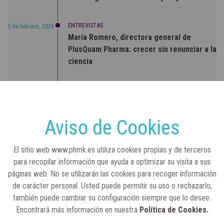
ENTREVISTAS
5 de febrero, 2026
María Romero, directora general de
PlusQuam Pharma: crecer sin renunciar a la
ciencia
RSC
23 de julio, 2026
Sanidad publica el primer análisis nacional
sobre la situación de las TCAE en España
Aviso de Cookies
CONCIENCIADOS
6 de junio, 2026
El sitio web www.phmk.es utiliza cookies propias y de terceros
Lilly impulsa "Razones de Peso" para
para recopilar información que ayuda a optimizar su visita a sus
visibilizar la obesidad
páginas web. No se utilizarán las cookies para recoger información
de carácter personal. Usted puede permitir su uso o rechazarlo,
ENTRE BASTIDORES
25 de marzo, 2023
también puede cambiar su configuración siempre que lo desee.
Real Academia Nacional de Farmacia: un
Encontrará más información en nuestra
Política de Cookies.
laboratorio de ideas que se ha adaptado a