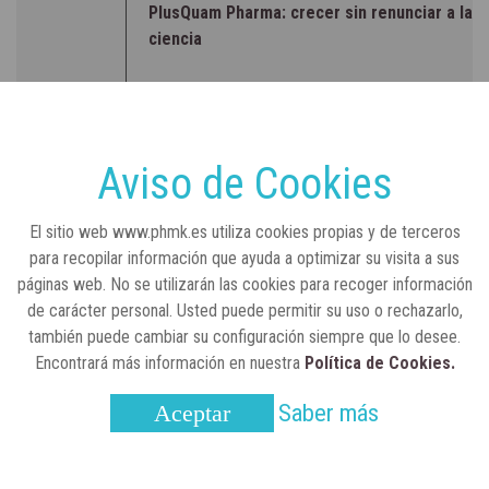
PlusQuam Pharma: crecer sin renunciar a la
ciencia
RSC
23 de julio, 2026
Sanidad publica el primer análisis nacional
sobre la situación de las TCAE en España
Aviso de Cookies
CONCIENCIADOS
6 de junio, 2026
El sitio web www.phmk.es utiliza cookies propias y de terceros
Lilly impulsa "Razones de Peso" para
para recopilar información que ayuda a optimizar su visita a sus
visibilizar la obesidad
páginas web. No se utilizarán las cookies para recoger información
de carácter personal. Usted puede permitir su uso o rechazarlo,
ENTRE BASTIDORES
25 de marzo, 2023
también puede cambiar su configuración siempre que lo desee.
Real Academia Nacional de Farmacia: un
Encontrará más información en nuestra
Política de Cookies.
laboratorio de ideas que se ha adaptado a
la sociedad actual
Saber más
Aceptar