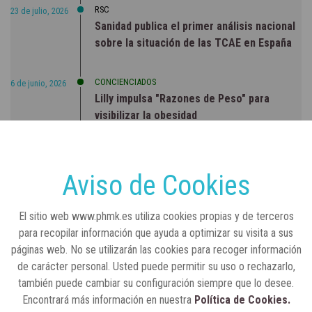
RSC
23 de julio, 2026
Sanidad publica el primer análisis nacional
sobre la situación de las TCAE en España
CONCIENCIADOS
6 de junio, 2026
Lilly impulsa "Razones de Peso" para
visibilizar la obesidad
ENTRE BASTIDORES
25 de marzo, 2023
Real Academia Nacional de Farmacia: un
Aviso de Cookies
laboratorio de ideas que se ha adaptado a
la sociedad actual
El sitio web www.phmk.es utiliza cookies propias y de terceros
para recopilar información que ayuda a optimizar su visita a sus
páginas web. No se utilizarán las cookies para recoger información
de carácter personal. Usted puede permitir su uso o rechazarlo,
también puede cambiar su configuración siempre que lo desee.
Encontrará más información en nuestra
Política de Cookies.