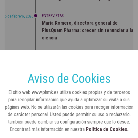
ENTREVISTAS
5 de febrero, 2026
María Romero, directora general de
PlusQuam Pharma: crecer sin renunciar a la
ciencia
RSC
23 de julio, 2026
Sanidad publica el primer análisis nacional
sobre la situación de las TCAE en España
Aviso de Cookies
CONCIENCIADOS
6 de junio, 2026
El sitio web www.phmk.es utiliza cookies propias y de terceros
Lilly impulsa "Razones de Peso" para
para recopilar información que ayuda a optimizar su visita a sus
visibilizar la obesidad
páginas web. No se utilizarán las cookies para recoger información
de carácter personal. Usted puede permitir su uso o rechazarlo,
ENTRE BASTIDORES
25 de marzo, 2023
también puede cambiar su configuración siempre que lo desee.
Real Academia Nacional de Farmacia: un
Encontrará más información en nuestra
Política de Cookies.
laboratorio de ideas que se ha adaptado a