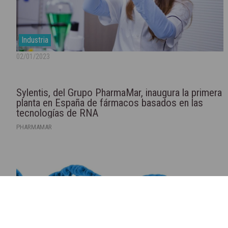
Industria
02/01/2023
Sylentis, del Grupo PharmaMar, inaugura la primera
planta en España de fármacos basados en las
tecnologías de RNA
PHARMAMAR