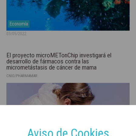
Economía
03/05/2022
El proyecto microMETonChip investigará el
desarrollo de fármacos contra las
micrometástasis de cáncer de mama
CNIO/PHARMAMAR
Aviso de Cookies