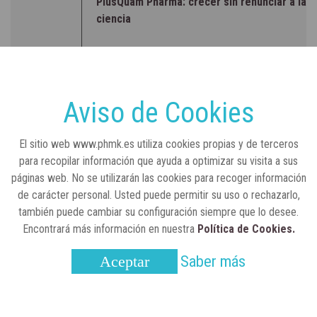
PlusQuam Pharma: crecer sin renunciar a la
ciencia
RSC
23 de julio, 2026
Sanidad publica el primer análisis nacional
sobre la situación de las TCAE en España
Aviso de Cookies
CONCIENCIADOS
6 de junio, 2026
El sitio web www.phmk.es utiliza cookies propias y de terceros
Lilly impulsa "Razones de Peso" para
para recopilar información que ayuda a optimizar su visita a sus
visibilizar la obesidad
páginas web. No se utilizarán las cookies para recoger información
de carácter personal. Usted puede permitir su uso o rechazarlo,
ENTRE BASTIDORES
25 de marzo, 2023
también puede cambiar su configuración siempre que lo desee.
Real Academia Nacional de Farmacia: un
Encontrará más información en nuestra
Política de Cookies.
laboratorio de ideas que se ha adaptado a
la sociedad actual
Saber más
Aceptar