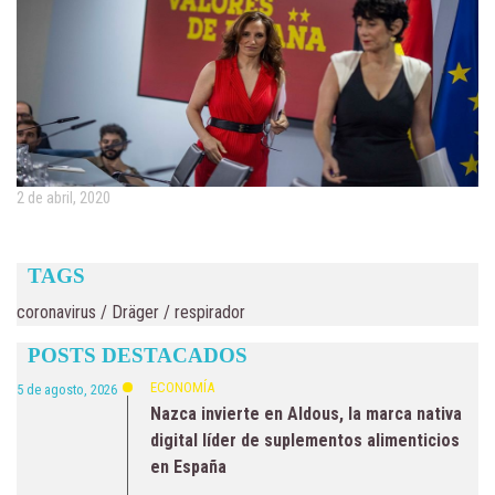
2 de abril, 2020
TAGS
coronavirus
/
Dräger
/
respirador
POSTS DESTACADOS
ECONOMÍA
5 de agosto, 2026
Nazca invierte en Aldous, la marca nativa
digital líder de suplementos alimenticios
en España