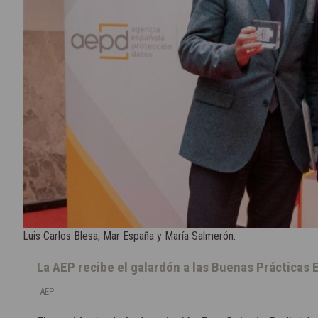
Luis Carlos Blesa, Mar España y María Salmerón.
La AEP recibe el galardón a las Buenas Prácticas 
AEP