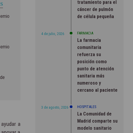
tratamiento para el
S
cáncer de pulmón
remio
de célula pequeña
FARMACIA
4 de julio, 2026
La farmacia
remio
comunitaria
refuerza su
posición como
punto de atención
sanitaria más
 de
numeroso y
cercano al paciente
HOSPITALES
3 de agosto, 2026
La Comunidad de
Madrid comparte su
e ayudar a
modelo sanitario
 apoyar a