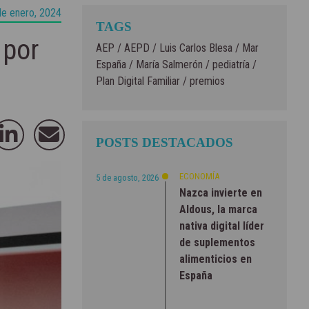
de enero, 2024
TAGS
 por
AEP
/
AEPD
/
Luis Carlos Blesa
/
Mar
España
/
María Salmerón
/
pediatría
/
Plan Digital Familiar
/
premios
POSTS DESTACADOS
ECONOMÍA
5 de agosto, 2026
Nazca invierte en
Aldous, la marca
nativa digital líder
de suplementos
alimenticios en
España