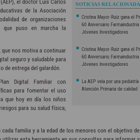
 (AEP), el doctor Luis Carlos
NOTICIAS RELACIONADA
Educativas de la Asociación
Cristina Mayor-Ruiz gana el P
odalidad de organizaciones
60 Aniversario Farmaindustria
iar que puso en marcha la
Jóvenes Investigadores
Cristina Mayor-Ruiz gana el P
 que nos motiva a continuar
60 Aniversario Farmaindustria
ital seguro y saludable para
Jóvenes Investigadores
to de entrega del galardón.
an Digital Familiar con
La AEP vela por una pediatría
Atención Primaria de calidad
íficas para fomentar el uso
 ya que hoy en día los niños
iesgos para su salud física,
a cada familia y a la edad de los menores con el objetivo d
 utilizar esta herramienta en sus consultas para informar y