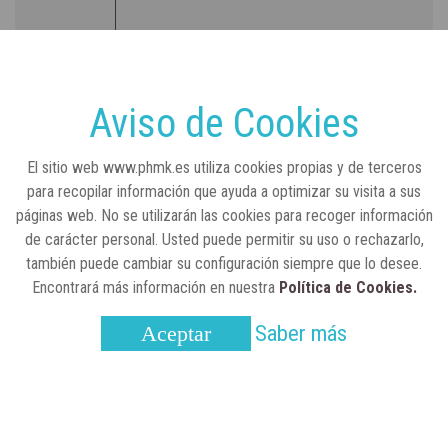
RSC
23 de julio, 2026
Sanidad publica el primer análisis nacional
sobre la situación de las TCAE en España
Aviso de Cookies
CONCIENCIADOS
6 de junio, 2026
El sitio web www.phmk.es utiliza cookies propias y de terceros
Lilly impulsa "Razones de Peso" para
para recopilar información que ayuda a optimizar su visita a sus
visibilizar la obesidad
páginas web. No se utilizarán las cookies para recoger información
de carácter personal. Usted puede permitir su uso o rechazarlo,
ENTRE BASTIDORES
25 de marzo, 2023
también puede cambiar su configuración siempre que lo desee.
Real Academia Nacional de Farmacia: un
Encontrará más información en nuestra
Política de Cookies.
laboratorio de ideas que se ha adaptado a
la sociedad actual
Saber más
Aceptar