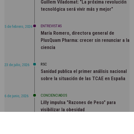
Guillem Viladomat: "La próxima revolución
tecnológica será vivir más y mejor"
ENTREVISTAS
5 de febrero, 2026
María Romero, directora general de
PlusQuam Pharma: crecer sin renunciar a la
ciencia
RSC
23 de julio, 2026
Sanidad publica el primer análisis nacional
sobre la situación de las TCAE en España
CONCIENCIADOS
6 de junio, 2026
Lilly impulsa "Razones de Peso" para
visibilizar la obesidad
ENTRE BASTIDORES
25 de marzo, 2023
Real Academia Nacional de Farmacia: un