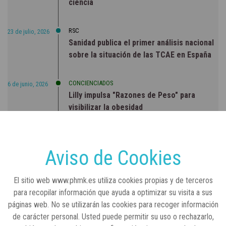
ciencia
RSC
23 de julio, 2026
Sanidad publica el primer análisis nacional
sobre la situación de las TCAE en España
CONCIENCIADOS
6 de junio, 2026
Lilly impulsa "Razones de Peso" para
visibilizar la obesidad
ENTRE BASTIDORES
25 de marzo, 2023
Real Academia Nacional de Farmacia: un
Aviso de Cookies
laboratorio de ideas que se ha adaptado a
la sociedad actual
El sitio web www.phmk.es utiliza cookies propias y de terceros
para recopilar información que ayuda a optimizar su visita a sus
páginas web. No se utilizarán las cookies para recoger información
de carácter personal. Usted puede permitir su uso o rechazarlo,