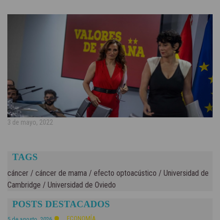
3 de mayo, 2022
TAGS
cáncer
/
cáncer de mama
/
efecto optoacústico
/
Universidad de
Cambridge
/
Universidad de Oviedo
POSTS DESTACADOS
ECONOMÍA
5 de agosto, 2026