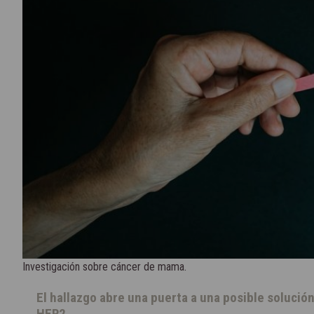
Investigación sobre cáncer de mama.
El hallazgo abre una puerta a una posible solución
HER2