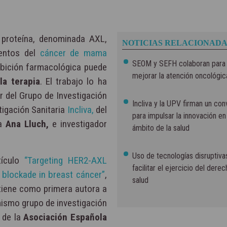
a proteína, denominada AXL,
NOTICIAS RELACIONADA
ientos del
cáncer de mama
SEOM y SEFH colaboran para
ibición farmacológica puede
mejorar la atención oncológic
la terapia
. El trabajo lo ha
or del Grupo de Investigación
Incliva y la UPV firman un con
tigación Sanitaria
Incliva,
del
para impulsar la innovación en
a
Ana Lluch,
e investigador
ámbito de la salud
Uso de tecnologías disruptiva
tículo
“Targeting HER2-AXL
facilitar el ejercicio del derec
 blockade in breast cáncer”
,
salud
 tiene como primera autora a
mismo grupo de investigación
 de la
Asociación Española