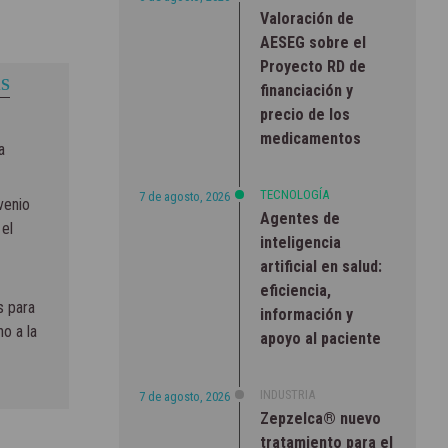
Valoración de
AESEG sobre el
Proyecto RD de
S
financiación y
precio de los
medicamentos
a
TECNOLOGÍA
7 de agosto, 2026
venio
Agentes de
 el
inteligencia
artificial en salud:
eficiencia,
s para
información y
ho a la
apoyo al paciente
INDUSTRIA
7 de agosto, 2026
Zepzelca® nuevo
tratamiento para el