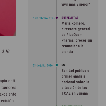
vivir más y mejor"
ENTREVISTAS
5 de febrero, 2026
María Romero,
directora general
de PlusQuam
Pharma: crecer sin
renunciar a la
 a la
ciencia
RSC
23 de julio, 2026
Sanidad publica el
primer análisis
apia anti-
nacional sobre la
n tumores
situación de las
TCAE en España
excelente
recisión.