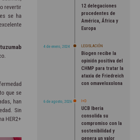
12 delegaciones
o revertir
procedentes de
tes se ha
América, África y
excelente
Europa
LEGISLACIÓN
astuzumab
4 de enero, 2024
Biogen recibe la
co.
opinión positiva del
CHMP para tratar la
ataxia de Friedreich
con omaveloxolona
nfermedad
to que se
adas, han
I+D
6 de agosto, 2026
UCB Iberia
edad. Sin
consolida su
ama HER2+
compromiso con la
sostenibilidad y
genera un valor