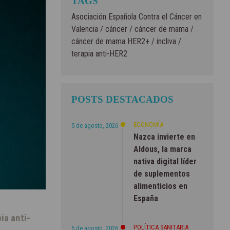
TAGS
Asociación Española Contra el Cáncer en
Valencia
/
cáncer
/
cáncer de mama
/
cáncer de mama HER2+
/
incliva
/
terapia anti-HER2
POSTS DESTACADOS
ECONOMÍA
5 de agosto, 2026
Nazca invierte en
Aldous, la marca
nativa digital líder
de suplementos
alimenticios en
España
ia anti-
POLÍTICA SANITARIA
5 de agosto, 2026