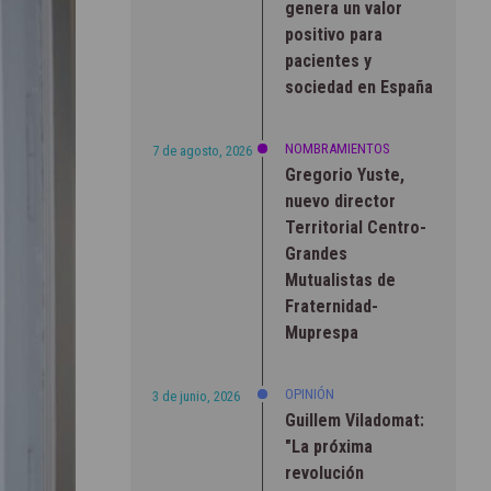
genera un valor
positivo para
pacientes y
sociedad en España
NOMBRAMIENTOS
7 de agosto, 2026
Gregorio Yuste,
nuevo director
Territorial Centro-
Grandes
Mutualistas de
Fraternidad-
Muprespa
OPINIÓN
3 de junio, 2026
Guillem Viladomat:
"La próxima
revolución