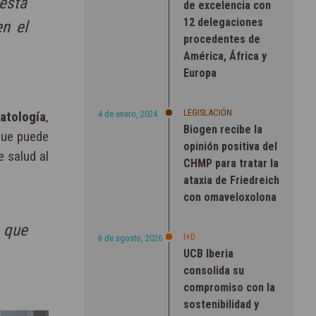
esta
de excelencia con
12 delegaciones
en el
procedentes de
América, África y
Europa
LEGISLACIÓN
4 de enero, 2024
patología
,
Biogen recibe la
 que puede
opinión positiva del
 salud al
CHMP para tratar la
ataxia de Friedreich
con omaveloxolona
o que
I+D
6 de agosto, 2026
UCB Iberia
consolida su
compromiso con la
sostenibilidad y