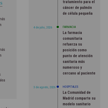
tratamiento para el
S
cáncer de pulmón
de célula pequeña
 más
n
FARMACIA
4 de julio, 2026
La farmacia
comunitaria
refuerza su
 más
posición como
n
punto de atención
sanitaria más
numeroso y
cercano al paciente
s
alea
HOSPITALES
3 de agosto, 2026
La Comunidad de
Madrid comparte su
modelo sanitario