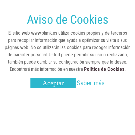
Sanidad publica el primer análisis nacional
sobre la situación de las TCAE en España
Aviso de Cookies
CONCIENCIADOS
6 de junio, 2026
El sitio web www.phmk.es utiliza cookies propias y de terceros
Lilly impulsa "Razones de Peso" para
para recopilar información que ayuda a optimizar su visita a sus
visibilizar la obesidad
páginas web. No se utilizarán las cookies para recoger información
de carácter personal. Usted puede permitir su uso o rechazarlo,
ENTRE BASTIDORES
25 de marzo, 2023
también puede cambiar su configuración siempre que lo desee.
Real Academia Nacional de Farmacia: un
Encontrará más información en nuestra
Política de Cookies.
laboratorio de ideas que se ha adaptado a
la sociedad actual
Saber más
Aceptar