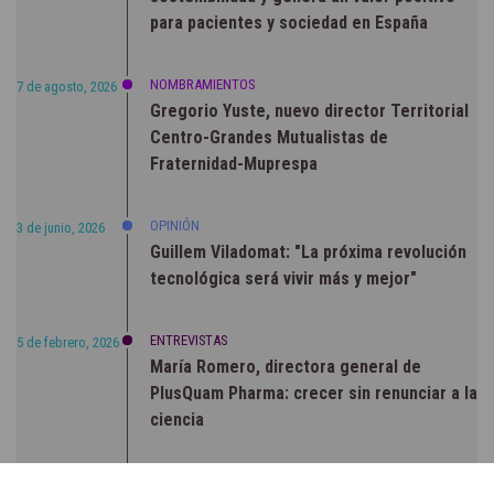
para pacientes y sociedad en España
NOMBRAMIENTOS
7 de agosto, 2026
Gregorio Yuste, nuevo director Territorial
Centro-Grandes Mutualistas de
Fraternidad-Muprespa
OPINIÓN
3 de junio, 2026
Guillem Viladomat: "La próxima revolución
tecnológica será vivir más y mejor"
ENTREVISTAS
5 de febrero, 2026
María Romero, directora general de
PlusQuam Pharma: crecer sin renunciar a la
ciencia
RSC
23 de julio, 2026