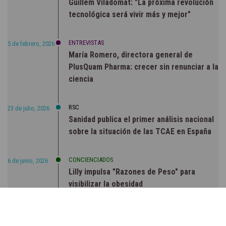
Guillem Viladomat: "La próxima revolución
tecnológica será vivir más y mejor"
ENTREVISTAS
5 de febrero, 2026
María Romero, directora general de
PlusQuam Pharma: crecer sin renunciar a la
ciencia
RSC
23 de julio, 2026
Sanidad publica el primer análisis nacional
sobre la situación de las TCAE en España
CONCIENCIADOS
6 de junio, 2026
Lilly impulsa "Razones de Peso" para
visibilizar la obesidad
ENTRE BASTIDORES
25 de marzo, 2023
Real Academia Nacional de Farmacia: un