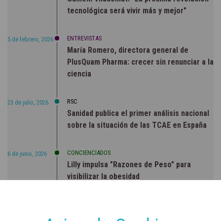
tecnológica será vivir más y mejor"
ENTREVISTAS
5 de febrero, 2026
María Romero, directora general de
PlusQuam Pharma: crecer sin renunciar a la
ciencia
RSC
23 de julio, 2026
Sanidad publica el primer análisis nacional
sobre la situación de las TCAE en España
CONCIENCIADOS
6 de junio, 2026
Lilly impulsa "Razones de Peso" para
visibilizar la obesidad
ENTRE BASTIDORES
25 de marzo, 2023
Real Academia Nacional de Farmacia: un