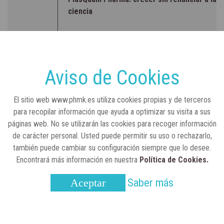
ciencia
RSC
23 de julio, 2026
Sanidad publica el primer análisis nacional
sobre la situación de las TCAE en España
Aviso de Cookies
CONCIENCIADOS
6 de junio, 2026
El sitio web www.phmk.es utiliza cookies propias y de terceros
Lilly impulsa "Razones de Peso" para
para recopilar información que ayuda a optimizar su visita a sus
visibilizar la obesidad
páginas web. No se utilizarán las cookies para recoger información
de carácter personal. Usted puede permitir su uso o rechazarlo,
ENTRE BASTIDORES
25 de marzo, 2023
también puede cambiar su configuración siempre que lo desee.
Real Academia Nacional de Farmacia: un
Encontrará más información en nuestra
Política de Cookies.
laboratorio de ideas que se ha adaptado a
la sociedad actual
Saber más
Aceptar