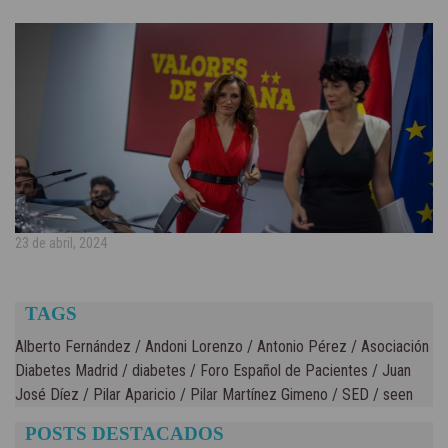
23 de abril, 2024
TAGS
Alberto Fernández
/
Andoni Lorenzo
/
Antonio Pérez
/
Asociación
Diabetes Madrid
/
diabetes
/
Foro Español de Pacientes
/
Juan
José Díez
/
Pilar Aparicio
/
Pilar Martínez Gimeno
/
SED
/
seen
POSTS DESTACADOS