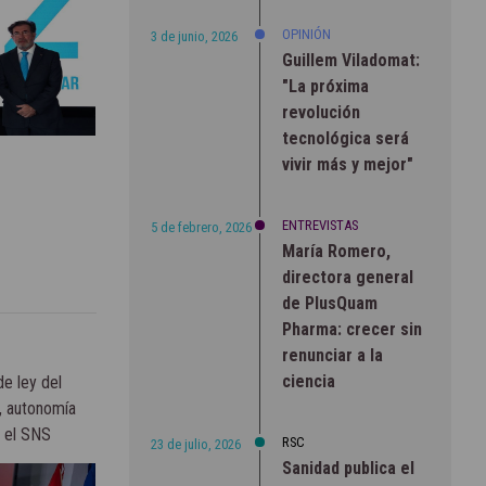
OPINIÓN
3 de junio, 2026
Guillem Viladomat:
"La próxima
revolución
tecnológica será
vivir más y mejor"
ENTREVISTAS
5 de febrero, 2026
María Romero,
directora general
de PlusQuam
Pharma: crecer sin
renunciar a la
ciencia
e ley del
, autonomía
a el SNS
RSC
23 de julio, 2026
Sanidad publica el