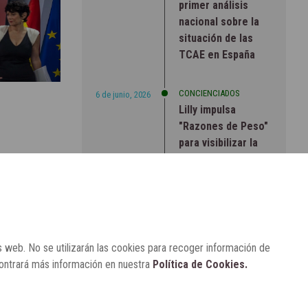
primer análisis
nacional sobre la
situación de las
TCAE en España
CONCIENCIADOS
6 de junio, 2026
Lilly impulsa
"Razones de Peso"
para visibilizar la
obesidad
ENTRE BASTIDORES
25 de marzo, 2023
Real Academia
Nacional de
Farmacia: un
s web. No se utilizarán las cookies para recoger información de
laboratorio de
contrará más información en nuestra
Política de Cookies.
ideas que se ha
adaptado a la