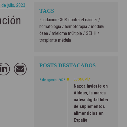
 de julio, 2023
TAGS
ación
Fundación CRIS contra el cáncer
/
hematologia
/
hemoterapia
/
médula
ósea
/
mieloma múltiple
/
SEHH
/
trasplante médula
POSTS DESTACADOS
ECONOMÍA
5 de agosto, 2026
Nazca invierte en
Aldous, la marca
nativa digital líder
de suplementos
alimenticios en
España