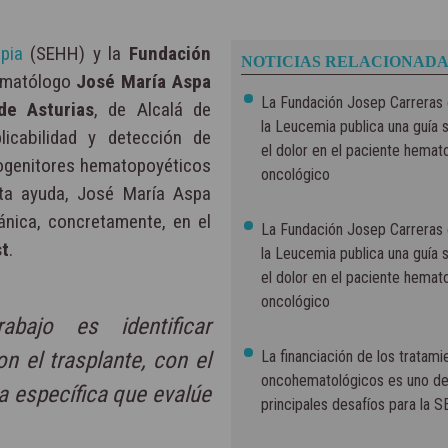
apia
(SEHH) y la
Fundación
NOTICIAS RELACIONADA
ematólogo
José María Aspa
La Fundación Josep Carreras 
 de Asturias
, de Alcalá de
la Leucemia publica una guía 
licabilidad y detección de
el dolor en el paciente hemat
rogenitores hematopoyéticos
oncológico
sta ayuda, José María Aspa
tánica, concretamente, en el
La Fundación Josep Carreras 
st
.
la Leucemia publica una guía 
el dolor en el paciente hemat
oncológico
abajo es identificar
n el trasplante, con el
La financiación de los tratami
oncohematológicos es uno de
ia específica que evalúe
principales desafíos para la 