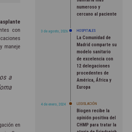
numeroso y
cercano al paciente
rasplante
entes con
HOSPITALES
3 de agosto, 2026
La Comunidad de
licaciones
Madrid comparte su
 y maneje
modelo sanitario
de excelencia con
12 delegaciones
procedentes de
tos a
América, África y
loma
Europa
LEGISLACIÓN
4 de enero, 2024
Biogen recibe la
opinión positiva del
igación en
CHMP para tratar la
ataxia de Friedreich