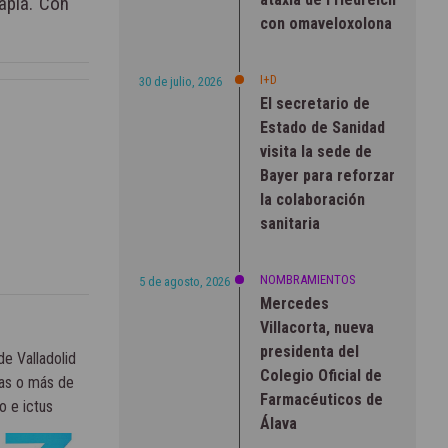
pia. Con
con omaveloxolona
I+D
30 de julio, 2026
El secretario de
Estado de Sanidad
visita la sede de
Bayer para reforzar
la colaboración
sanitaria
NOMBRAMIENTOS
5 de agosto, 2026
Mercedes
Villacorta, nueva
presidenta del
de Valladolid
Colegio Oficial de
as o más de
Farmacéuticos de
o e ictus
Álava