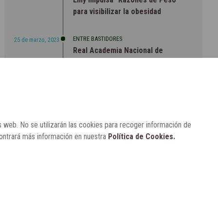
para visibilizar la obesidad
ENTRE BASTIDORES
25 de marzo, 2023
Real Academia Nacional de
Farmacia: un laboratorio de ideas
que se ha adaptado a la sociedad
actual
s web. No se utilizarán las cookies para recoger información de
contrará más información en nuestra
Política de Cookies.
CONTACTO
SUSCRÍBETE
AVISO LEGAL