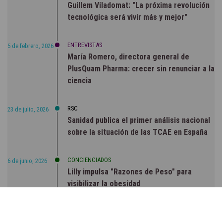
Guillem Viladomat: "La próxima revolución
tecnológica será vivir más y mejor"
ENTREVISTAS
5 de febrero, 2026
María Romero, directora general de
PlusQuam Pharma: crecer sin renunciar a la
ciencia
RSC
23 de julio, 2026
Sanidad publica el primer análisis nacional
sobre la situación de las TCAE en España
CONCIENCIADOS
6 de junio, 2026
Lilly impulsa "Razones de Peso" para
visibilizar la obesidad
ENTRE BASTIDORES
25 de marzo, 2023