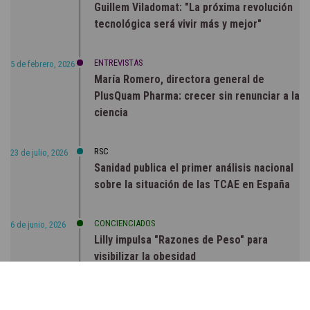
Guillem Viladomat: "La próxima revolución
tecnológica será vivir más y mejor"
ENTREVISTAS
5 de febrero, 2026
María Romero, directora general de
PlusQuam Pharma: crecer sin renunciar a la
ciencia
RSC
23 de julio, 2026
Sanidad publica el primer análisis nacional
sobre la situación de las TCAE en España
CONCIENCIADOS
6 de junio, 2026
Lilly impulsa "Razones de Peso" para
visibilizar la obesidad
ENTRE BASTIDORES
25 de marzo, 2023