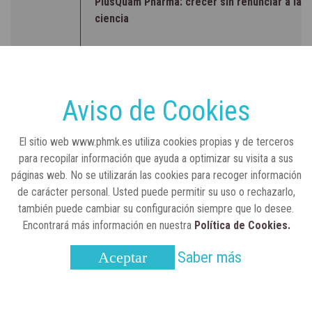
PlusQuam Pharma: crecer sin renunciar a la
ciencia
RSC
23 de julio, 2026
Sanidad publica el primer análisis nacional
sobre la situación de las TCAE en España
Aviso de Cookies
CONCIENCIADOS
6 de junio, 2026
El sitio web www.phmk.es utiliza cookies propias y de terceros
Lilly impulsa "Razones de Peso" para
para recopilar información que ayuda a optimizar su visita a sus
visibilizar la obesidad
páginas web. No se utilizarán las cookies para recoger información
de carácter personal. Usted puede permitir su uso o rechazarlo,
ENTRE BASTIDORES
25 de marzo, 2023
también puede cambiar su configuración siempre que lo desee.
Real Academia Nacional de Farmacia: un
Encontrará más información en nuestra
Política de Cookies.
laboratorio de ideas que se ha adaptado a
la sociedad actual
Saber más
Aceptar