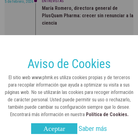
ENTREVISTAS
5 de febrero, 2026
María Romero, directora general de
PlusQuam Pharma: crecer sin renunciar a la
ciencia
RSC
23 de julio, 2026
Sanidad publica el primer análisis nacional
sobre la situación de las TCAE en España
Aviso de Cookies
CONCIENCIADOS
6 de junio, 2026
El sitio web www.phmk.es utiliza cookies propias y de terceros
Lilly impulsa "Razones de Peso" para
para recopilar información que ayuda a optimizar su visita a sus
visibilizar la obesidad
páginas web. No se utilizarán las cookies para recoger información
de carácter personal. Usted puede permitir su uso o rechazarlo,
ENTRE BASTIDORES
25 de marzo, 2023
también puede cambiar su configuración siempre que lo desee.
Real Academia Nacional de Farmacia: un
Encontrará más información en nuestra
Política de Cookies.
laboratorio de ideas que se ha adaptado a
la sociedad actual
Saber más
Aceptar