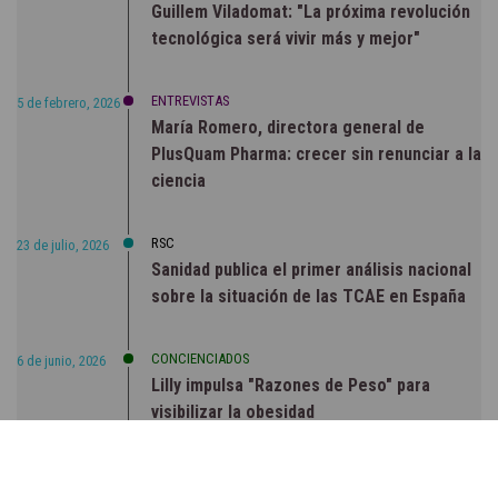
Guillem Viladomat: "La próxima revolución
tecnológica será vivir más y mejor"
ENTREVISTAS
5 de febrero, 2026
María Romero, directora general de
PlusQuam Pharma: crecer sin renunciar a la
ciencia
RSC
23 de julio, 2026
Sanidad publica el primer análisis nacional
sobre la situación de las TCAE en España
CONCIENCIADOS
6 de junio, 2026
Lilly impulsa "Razones de Peso" para
visibilizar la obesidad
ENTRE BASTIDORES
25 de marzo, 2023