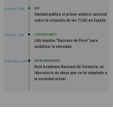
RSC
23 de julio, 2026
Sanidad publica el primer análisis nacional
sobre la situación de las TCAE en España
CONCIENCIADOS
6 de junio, 2026
Lilly impulsa "Razones de Peso" para
visibilizar la obesidad
ENTRE BASTIDORES
25 de marzo, 2023
Real Academia Nacional de Farmacia: un
laboratorio de ideas que se ha adaptado a
la sociedad actual
Aviso de Cookies
El sitio web www.phmk.es utiliza cookies propias y de terceros
para recopilar información que ayuda a optimizar su visita a sus
páginas web. No se utilizarán las cookies para recoger información