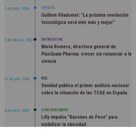
OPINIÓN
3 de junio, 2026
Guillem Viladomat: "La próxima revolución
tecnológica será vivir más y mejor"
ENTREVISTAS
5 de febrero, 2026
María Romero, directora general de
PlusQuam Pharma: crecer sin renunciar a la
ciencia
RSC
23 de julio, 2026
Sanidad publica el primer análisis nacional
sobre la situación de las TCAE en España
CONCIENCIADOS
6 de junio, 2026
Lilly impulsa "Razones de Peso" para
visibilizar la obesidad