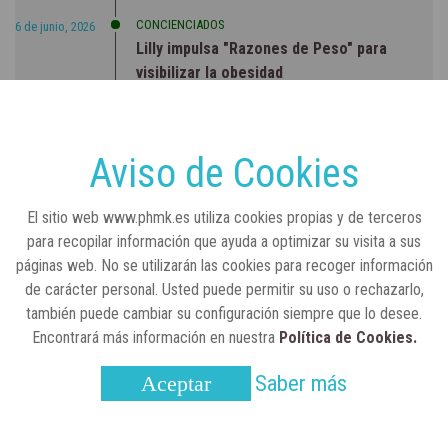
CONCIENCIADOS
6 de junio, 2026
Lilly impulsa "Razones de Peso" para
visibilizar la obesidad
ENTRE BASTIDORES
25 de marzo, 2023
Real Academia Nacional de Farmacia: un
Aviso de Cookies
laboratorio de ideas que se ha adaptado a
la sociedad actual
El sitio web www.phmk.es utiliza cookies propias y de terceros
para recopilar información que ayuda a optimizar su visita a sus
páginas web. No se utilizarán las cookies para recoger información
de carácter personal. Usted puede permitir su uso o rechazarlo,
también puede cambiar su configuración siempre que lo desee.
Encontrará más información en nuestra
Política de Cookies.
Saber más
Aceptar