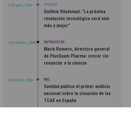
OPINIÓN
3 de junio, 2026
Guillem Viladomat: "La próxima
revolución tecnológica será vivir
más y mejor"
ENTREVISTAS
5 de febrero, 2026
María Romero, directora general
de PlusQuam Pharma: crecer sin
renunciar a la ciencia
RSC
23 de julio, 2026
Sanidad publica el primer análisis
nacional sobre la situación de las
TCAE en España
CONCIENCIADOS
6 de junio, 2026
Lilly impulsa "Razones de Peso"
para visibilizar la obesidad