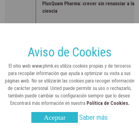
PlusQuam Pharma: crecer sin renunciar a la
ciencia
RSC
23 de julio, 2026
Sanidad publica el primer análisis nacional
sobre la situación de las TCAE en España
Aviso de Cookies
CONCIENCIADOS
6 de junio, 2026
El sitio web www.phmk.es utiliza cookies propias y de terceros
Lilly impulsa "Razones de Peso" para
para recopilar información que ayuda a optimizar su visita a sus
visibilizar la obesidad
páginas web. No se utilizarán las cookies para recoger información
de carácter personal. Usted puede permitir su uso o rechazarlo,
ENTRE BASTIDORES
25 de marzo, 2023
también puede cambiar su configuración siempre que lo desee.
Real Academia Nacional de Farmacia: un
Encontrará más información en nuestra
Política de Cookies.
laboratorio de ideas que se ha adaptado a
la sociedad actual
Saber más
Aceptar