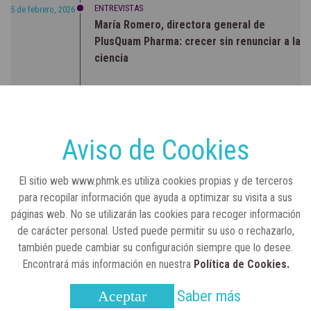
ENTREVISTAS
5 de febrero, 2026
María Romero, directora general de
PlusQuam Pharma: crecer sin renunciar a la
ciencia
RSC
23 de julio, 2026
Sanidad publica el primer análisis nacional
sobre la situación de las TCAE en España
Aviso de Cookies
CONCIENCIADOS
6 de junio, 2026
El sitio web www.phmk.es utiliza cookies propias y de terceros
Lilly impulsa "Razones de Peso" para
para recopilar información que ayuda a optimizar su visita a sus
visibilizar la obesidad
páginas web. No se utilizarán las cookies para recoger información
de carácter personal. Usted puede permitir su uso o rechazarlo,
ENTRE BASTIDORES
25 de marzo, 2023
también puede cambiar su configuración siempre que lo desee.
Real Academia Nacional de Farmacia: un
Encontrará más información en nuestra
Política de Cookies.
laboratorio de ideas que se ha adaptado a
la sociedad actual
Saber más
Aceptar