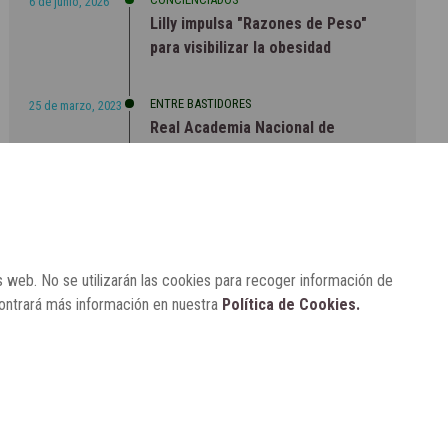
6 de junio, 2026
Lilly impulsa "Razones de Peso"
para visibilizar la obesidad
ENTRE BASTIDORES
25 de marzo, 2023
Real Academia Nacional de
Farmacia: un laboratorio de ideas
que se ha adaptado a la sociedad
actual
s web. No se utilizarán las cookies para recoger información de
contrará más información en nuestra
Política de Cookies.
CONTACTO
SUSCRÍBETE
AVISO LEGAL