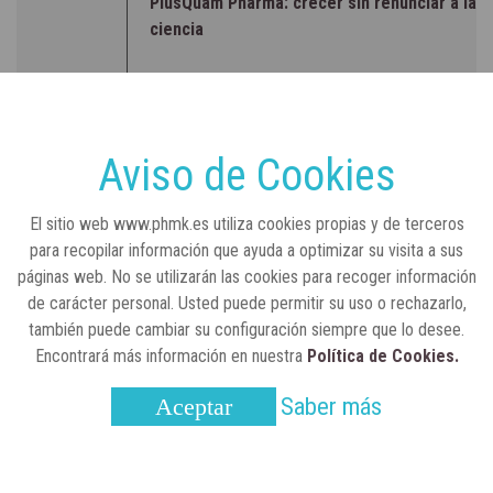
PlusQuam Pharma: crecer sin renunciar a la
ciencia
RSC
23 de julio, 2026
Sanidad publica el primer análisis nacional
sobre la situación de las TCAE en España
Aviso de Cookies
CONCIENCIADOS
6 de junio, 2026
El sitio web www.phmk.es utiliza cookies propias y de terceros
Lilly impulsa "Razones de Peso" para
para recopilar información que ayuda a optimizar su visita a sus
visibilizar la obesidad
páginas web. No se utilizarán las cookies para recoger información
de carácter personal. Usted puede permitir su uso o rechazarlo,
ENTRE BASTIDORES
25 de marzo, 2023
también puede cambiar su configuración siempre que lo desee.
Real Academia Nacional de Farmacia: un
Encontrará más información en nuestra
Política de Cookies.
laboratorio de ideas que se ha adaptado a
la sociedad actual
Saber más
Aceptar