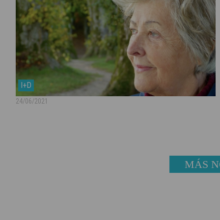
I+D
24/06/2021
MÁS N