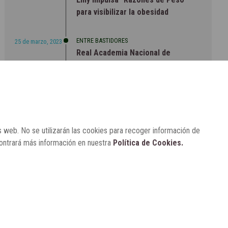
para visibilizar la obesidad
ENTRE BASTIDORES
25 de marzo, 2023
Real Academia Nacional de
Farmacia: un laboratorio de ideas
que se ha adaptado a la sociedad
actual
s web. No se utilizarán las cookies para recoger información de
contrará más información en nuestra
Política de Cookies.
CONTACTO
SUSCRÍBETE
AVISO LEGAL