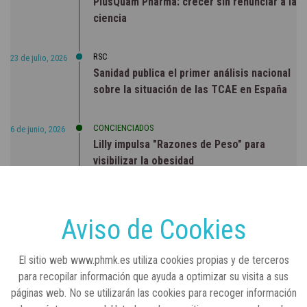
PlusQuam Pharma: crecer sin renunciar a la
ciencia
RSC
23 de julio, 2026
Sanidad publica el primer análisis nacional
sobre la situación de las TCAE en España
CONCIENCIADOS
6 de junio, 2026
Lilly impulsa "Razones de Peso" para
visibilizar la obesidad
ENTRE BASTIDORES
25 de marzo, 2023
Real Academia Nacional de Farmacia: un
Aviso de Cookies
laboratorio de ideas que se ha adaptado a
la sociedad actual
El sitio web www.phmk.es utiliza cookies propias y de terceros
para recopilar información que ayuda a optimizar su visita a sus
páginas web. No se utilizarán las cookies para recoger información