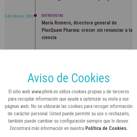
ENTREVISTAS
5 de febrero, 2026
María Romero, directora general de
PlusQuam Pharma: crecer sin renunciar a la
ciencia
RSC
23 de julio, 2026
Sanidad publica el primer análisis nacional
sobre la situación de las TCAE en España
Aviso de Cookies
CONCIENCIADOS
6 de junio, 2026
El sitio web www.phmk.es utiliza cookies propias y de terceros
Lilly impulsa "Razones de Peso" para
para recopilar información que ayuda a optimizar su visita a sus
visibilizar la obesidad
páginas web. No se utilizarán las cookies para recoger información
de carácter personal. Usted puede permitir su uso o rechazarlo,
ENTRE BASTIDORES
25 de marzo, 2023
también puede cambiar su configuración siempre que lo desee.
Real Academia Nacional de Farmacia: un
Encontrará más información en nuestra
Política de Cookies.
laboratorio de ideas que se ha adaptado a