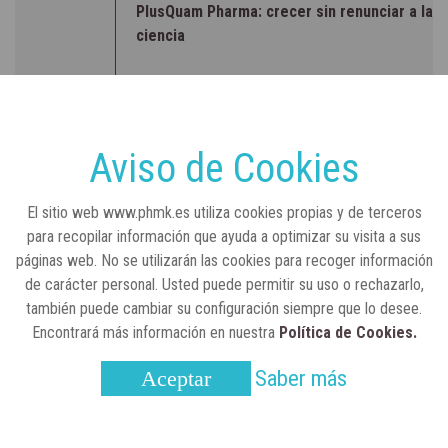
PlusQuam Pharma: crecer sin renunciar a la
ciencia
RSC
23 de julio, 2026
Sanidad publica el primer análisis nacional
sobre la situación de las TCAE en España
Aviso de Cookies
CONCIENCIADOS
6 de junio, 2026
El sitio web www.phmk.es utiliza cookies propias y de terceros
Lilly impulsa "Razones de Peso" para
para recopilar información que ayuda a optimizar su visita a sus
visibilizar la obesidad
páginas web. No se utilizarán las cookies para recoger información
de carácter personal. Usted puede permitir su uso o rechazarlo,
ENTRE BASTIDORES
25 de marzo, 2023
también puede cambiar su configuración siempre que lo desee.
Real Academia Nacional de Farmacia: un
Encontrará más información en nuestra
Política de Cookies.
laboratorio de ideas que se ha adaptado a
la sociedad actual
Saber más
Aceptar