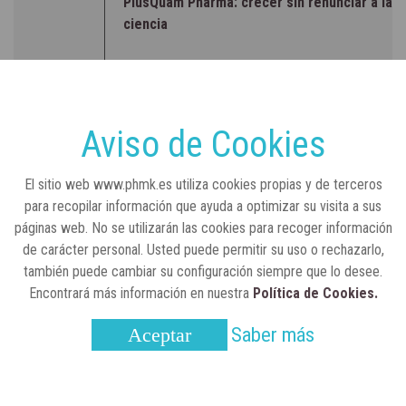
PlusQuam Pharma: crecer sin renunciar a la
ciencia
RSC
23 de julio, 2026
Sanidad publica el primer análisis nacional
sobre la situación de las TCAE en España
Aviso de Cookies
CONCIENCIADOS
6 de junio, 2026
El sitio web www.phmk.es utiliza cookies propias y de terceros
Lilly impulsa "Razones de Peso" para
para recopilar información que ayuda a optimizar su visita a sus
visibilizar la obesidad
páginas web. No se utilizarán las cookies para recoger información
de carácter personal. Usted puede permitir su uso o rechazarlo,
ENTRE BASTIDORES
25 de marzo, 2023
también puede cambiar su configuración siempre que lo desee.
Real Academia Nacional de Farmacia: un
Encontrará más información en nuestra
Política de Cookies.
laboratorio de ideas que se ha adaptado a
la sociedad actual
Saber más
Aceptar