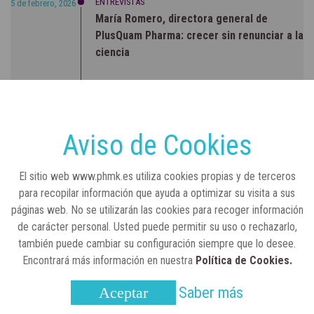
ENTREVISTAS
5 de febrero, 2026
María Romero, directora general de
PlusQuam Pharma: crecer sin renunciar a la
ciencia
RSC
23 de julio, 2026
Sanidad publica el primer análisis nacional
sobre la situación de las TCAE en España
Aviso de Cookies
CONCIENCIADOS
6 de junio, 2026
El sitio web www.phmk.es utiliza cookies propias y de terceros
Lilly impulsa "Razones de Peso" para
para recopilar información que ayuda a optimizar su visita a sus
visibilizar la obesidad
páginas web. No se utilizarán las cookies para recoger información
de carácter personal. Usted puede permitir su uso o rechazarlo,
ENTRE BASTIDORES
25 de marzo, 2023
también puede cambiar su configuración siempre que lo desee.
Real Academia Nacional de Farmacia: un
Encontrará más información en nuestra
Política de Cookies.
laboratorio de ideas que se ha adaptado a
la sociedad actual
Saber más
Aceptar