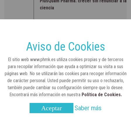
PlusQuam Pharma: crecer sin renunciar a la
ciencia
RSC
23 de julio, 2026
Sanidad publica el primer análisis nacional
sobre la situación de las TCAE en España
Aviso de Cookies
CONCIENCIADOS
6 de junio, 2026
El sitio web www.phmk.es utiliza cookies propias y de terceros
Lilly impulsa "Razones de Peso" para
para recopilar información que ayuda a optimizar su visita a sus
visibilizar la obesidad
páginas web. No se utilizarán las cookies para recoger información
de carácter personal. Usted puede permitir su uso o rechazarlo,
ENTRE BASTIDORES
25 de marzo, 2023
también puede cambiar su configuración siempre que lo desee.
Real Academia Nacional de Farmacia: un
Encontrará más información en nuestra
Política de Cookies.
laboratorio de ideas que se ha adaptado a
la sociedad actual
Saber más
Aceptar