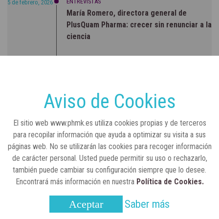
ENTREVISTAS
5 de febrero, 2026
María Romero, directora general de
PlusQuam Pharma: crecer sin renunciar a la
ciencia
RSC
23 de julio, 2026
Sanidad publica el primer análisis nacional
sobre la situación de las TCAE en España
Aviso de Cookies
CONCIENCIADOS
6 de junio, 2026
El sitio web www.phmk.es utiliza cookies propias y de terceros
Lilly impulsa "Razones de Peso" para
para recopilar información que ayuda a optimizar su visita a sus
visibilizar la obesidad
páginas web. No se utilizarán las cookies para recoger información
de carácter personal. Usted puede permitir su uso o rechazarlo,
ENTRE BASTIDORES
25 de marzo, 2023
también puede cambiar su configuración siempre que lo desee.
Real Academia Nacional de Farmacia: un
Encontrará más información en nuestra
Política de Cookies.
laboratorio de ideas que se ha adaptado a
la sociedad actual
Saber más
Aceptar