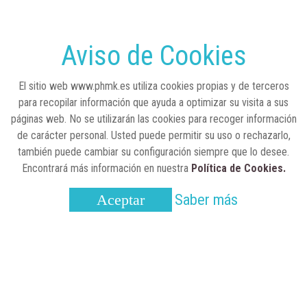
RSC
23 de julio, 2026
Sanidad publica el primer análisis nacional
sobre la situación de las TCAE en España
Aviso de Cookies
CONCIENCIADOS
6 de junio, 2026
El sitio web www.phmk.es utiliza cookies propias y de terceros
Lilly impulsa "Razones de Peso" para
para recopilar información que ayuda a optimizar su visita a sus
visibilizar la obesidad
páginas web. No se utilizarán las cookies para recoger información
de carácter personal. Usted puede permitir su uso o rechazarlo,
ENTRE BASTIDORES
25 de marzo, 2023
también puede cambiar su configuración siempre que lo desee.
Real Academia Nacional de Farmacia: un
Encontrará más información en nuestra
Política de Cookies.
laboratorio de ideas que se ha adaptado a
la sociedad actual
Saber más
Aceptar