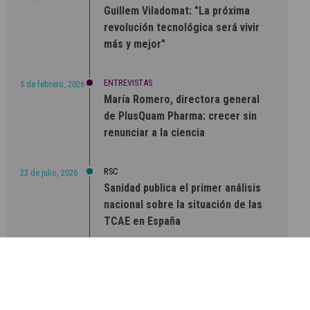
Guillem Viladomat: "La próxima
revolución tecnológica será vivir
más y mejor"
ENTREVISTAS
5 de febrero, 2026
María Romero, directora general
de PlusQuam Pharma: crecer sin
renunciar a la ciencia
RSC
23 de julio, 2026
Sanidad publica el primer análisis
nacional sobre la situación de las
TCAE en España
CONCIENCIADOS
6 de junio, 2026
Lilly impulsa "Razones de Peso"
para visibilizar la obesidad